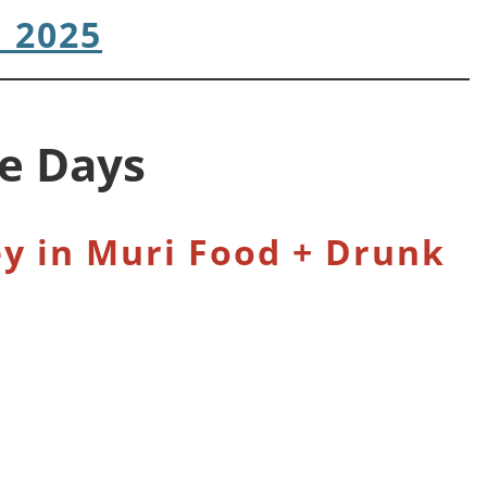
 2025
le Days
y in Muri Food + Drunk